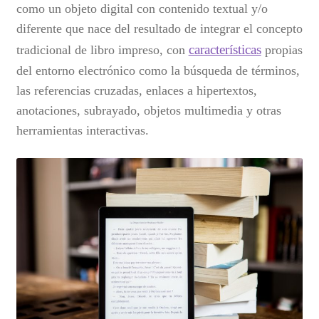
como un objeto digital con contenido textual y/o
Curso en línea de elaboración de libros electrónicos
diferente que nace del resultado de integrar el concepto
características
tradicional de libro impreso, con
propias
Finalizar compra
del entorno electrónico como la búsqueda de términos,
las referencias cruzadas, enlaces a hipertextos,
Listas de precios
anotaciones, subrayado, objetos multimedia y otras
herramientas interactivas.
Margarita Michelena
Mi cuenta
Nosotros
Productos