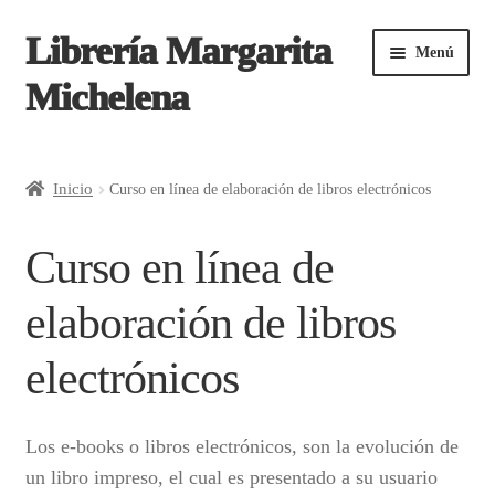
Librería Margarita
Saltar
Ir
Menú
a
al
Michelena
navegación
contenido
Inicio
Inicio
Curso en línea de elaboración de libros electrónicos
¿Cómo comprar?
Curso en línea de
Aviso de privacidad | Tienda en línea Margarita
elaboración de libros
Michelena
electrónicos
Carrito
Contacto
Los e-books o libros electrónicos, son la evolución de
un libro impreso, el cual es presentado a su usuario