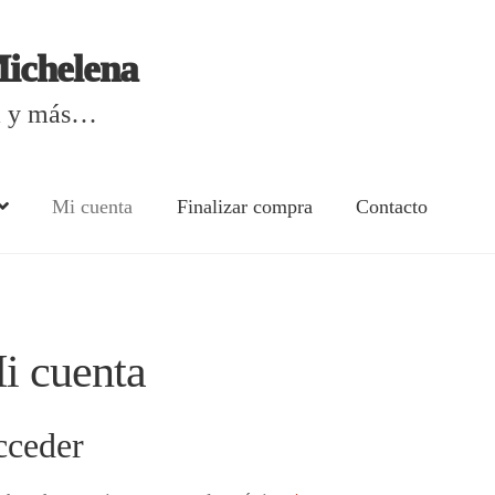
Michelena
ca y más…
Mi cuenta
Finalizar compra
Contacto
d | Tienda en línea Margarita Michelena
Carrito
Contacto
ectrónicos
Finalizar compra
Listas de precios
Margarita Miche
i cuenta
ceder