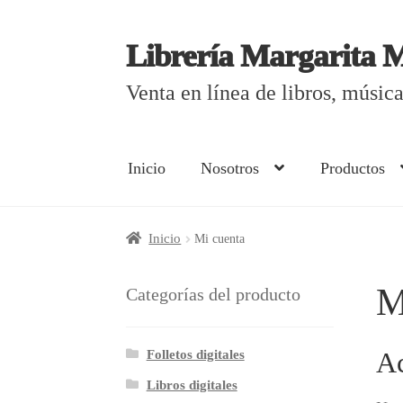
Librería Margarita 
Saltar
Ir
a
al
Venta en línea de libros, músi
navegación
contenido
Inicio
Nosotros
Productos
Inicio
¿Cómo comprar?
Aviso de privacida
Inicio
Mi cuenta
Curso en línea de elaboración de libros el
M
Categorías del producto
Mi cuenta
Nosotros
Productos
Folletos digitales
Ac
Libros digitales