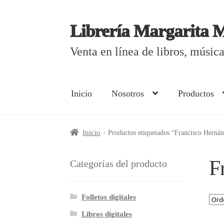
Librería Margarita 
Saltar
Ir
a
al
Venta en línea de libros, músi
navegación
contenido
Inicio
Nosotros
Productos
Inicio
¿Cómo comprar?
Aviso de privacida
Inicio
Productos etiquetados “Francisco Hern
Curso en línea de elaboración de libros el
F
Categorías del producto
Mi cuenta
Nosotros
Productos
Folletos digitales
Libros digitales