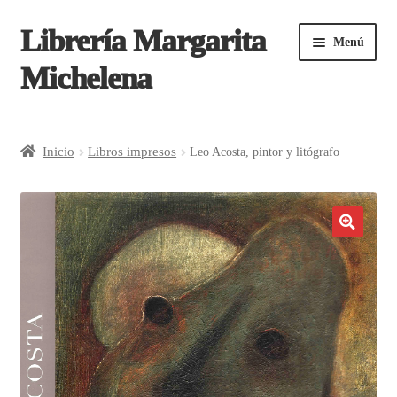
Librería Margarita
Saltar
Ir
Menú
a
al
Michelena
navegación
contenido
Inicio
Inicio
Libros impresos
Leo Acosta, pintor y litógrafo
¿Cómo comprar?
Aviso de privacidad | Tienda en línea Margarita
Michelena
Carrito
Contacto