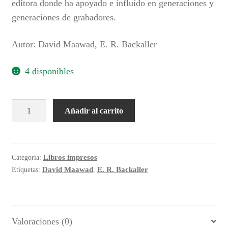
editora donde ha apoyado e influído en generaciones y
generaciones de grabadores.
Autor: David Maawad, E. R. Backaller
4 disponibles
Leo
Añadir al carrito
Acosta,
pintor
y
litógrafo
Libros impresos
Categoría:
cantidad
David Maawad
E. R. Backaller
Etiquetas:
,
Valoraciones (0)