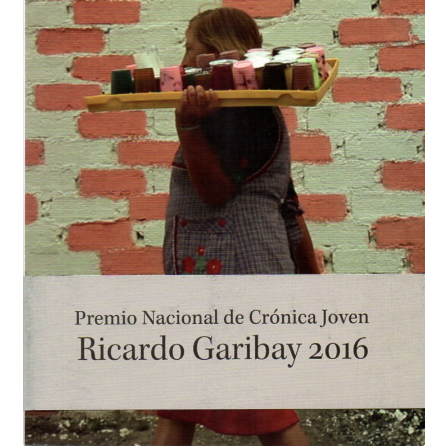
Curso en línea de elaboración de libros electrónicos
Finalizar compra
Listas de precios
Margarita Michelena
Mi cuenta
Nosotros
Productos