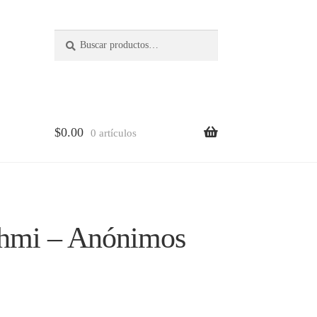
Buscar
Buscar
por:
$
0.00
0 artículos
lena
 hmi – Anónimos