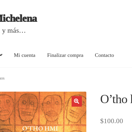
Michelena
ca y más…
Mi cuenta
Finalizar compra
Contacto
d | Tienda en línea Margarita Michelena
Carrito
Contacto
mos
ectrónicos
Finalizar compra
Listas de precios
Margarita Miche
O’tho
$
100.00