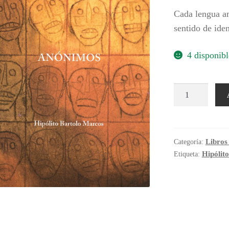
Cada lengua am
sentido de iden
4 disponibl
O'tho
hmi
-
Anónimos
cantidad
Libros
Categoría:
Hipólit
Etiqueta: