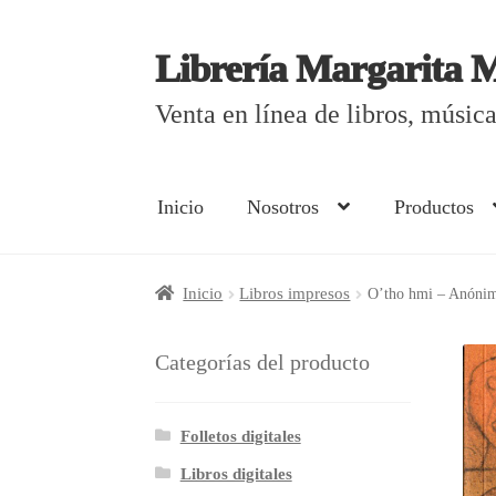
Librería Margarita 
Saltar
Ir
a
al
Venta en línea de libros, músi
navegación
contenido
Inicio
Nosotros
Productos
Inicio
¿Cómo comprar?
Aviso de privacida
Inicio
Libros impresos
O’tho hmi – Anóni
Curso en línea de elaboración de libros el
Categorías del producto
Mi cuenta
Nosotros
Productos
Folletos digitales
Libros digitales