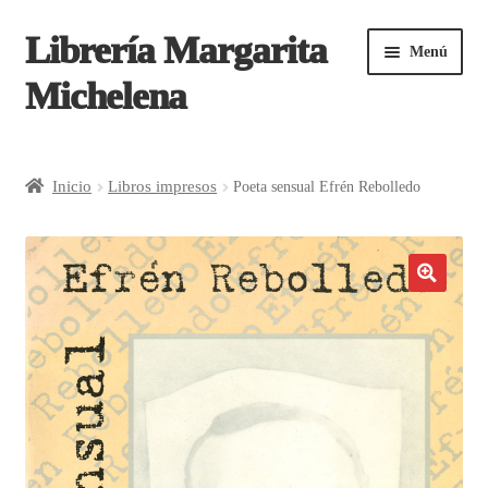
Librería Margarita
Saltar
Ir
Menú
a
al
Michelena
navegación
contenido
Inicio
Inicio
Libros impresos
Poeta sensual Efrén Rebolledo
¿Cómo comprar?
Aviso de privacidad | Tienda en línea Margarita
Michelena
Carrito
Contacto