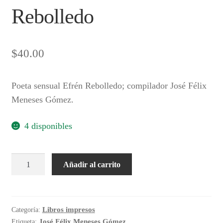
Rebolledo
$
40.00
Poeta sensual Efrén Rebolledo; compilador José Félix
Meneses Gómez.
4 disponibles
Poeta
Añadir al carrito
sensual
Efrén
Rebolledo
cantidad
Libros impresos
Categoría:
José Félix Meneses Gómez
Etiqueta: