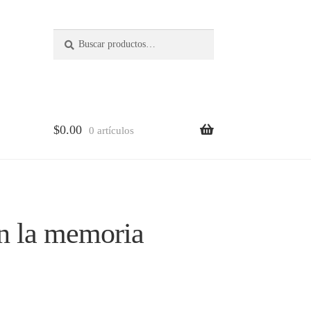
Buscar
Buscar
por:
$
0.00
0 artículos
lena
n la memoria