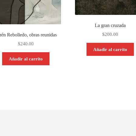
La gran cruzada
$
200.00
rén Rebolledo, obras reunidas
$
240.00
Añadir al carrito
Añadir al carrito