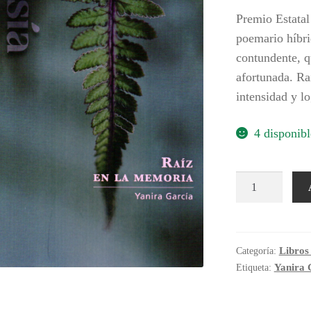
Premio Estatal
poemario híbri
contundente, q
afortunada. Ra
intensidad y l
4 disponibl
Raíz
en
la
memoria
cantidad
Libros
Categoría:
Yanira 
Etiqueta: