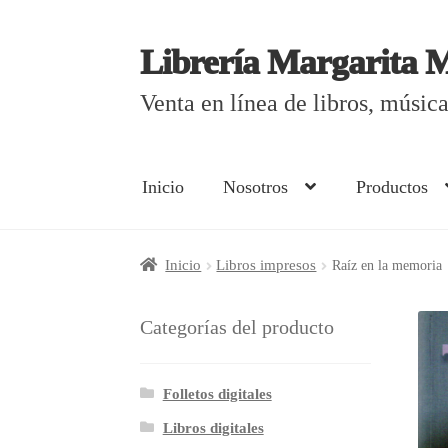
Librería Margarita 
Saltar
Ir
a
al
Venta en línea de libros, músi
navegación
contenido
Inicio
Nosotros
Productos
Inicio
¿Cómo comprar?
Aviso de privacida
Inicio
Libros impresos
Raíz en la memoria
Curso en línea de elaboración de libros el
Categorías del producto
Mi cuenta
Nosotros
Productos
Folletos digitales
Libros digitales